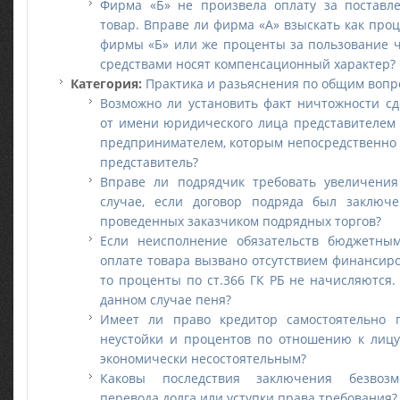
Фирма «Б» не произвела оплату за поставл
товар. Вправе ли фирма «А» взыскать как проц
фирмы «Б» или же проценты за пользование
средствами носят компенсационный характер?
Категория:
Практика и разьяснения по общим вопр
Возможно ли установить факт ничтожности сд
от имени юридического лица представителем
предпринимателем, которым непосредственно 
представитель?
Вправе ли подрядчик требовать увеличения
случае, если договор подряда был заключе
проведенных заказчиком подрядных торгов?
Если неисполнение обязательств бюджетны
оплате товара вызвано отсутствием финансир
то проценты по ст.366 ГК РБ не начисляются.
данном случае пеня?
Имеет ли право кредитор самостоятельно п
неустойки и процентов по отношению к лицу,
экономически несостоятельным?
Каковы последствия заключения безвозм
перевода долга или уступки права требования?