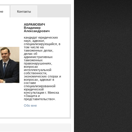
не
Контакты
АБРАМОВИЧ
Владимир
Александрович
кандидат юридических
наук, адвокат,
специализирующийся, в
том числе на
таможенных делах,
делах об
административных
таможенных
правонарушениях,
вопросах
интеллектуальной
собственности,
экономических спорах и
вопросах, адвокат в
составе
специализированной
юридической
консультации г. Минска
«Защита и
представительство».
Обо мне