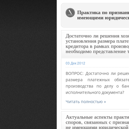
Практика по признан
имеющими юридичес
Достаточно ли решения хозя
установления размера плат
кредитора в рамках произво
необходимо представление 
03 Дек 2012
ВОПРОС: Достаточно ли решен
размера платежных обяза
производства по делу о бан
исполнительного документа?
Читать полностью »
Актуальные аспекты практи
споров, связанных с призн
не имеющими юридической