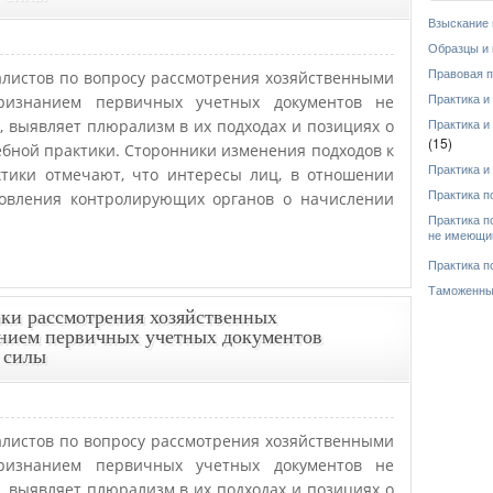
Взыскание 
Образцы и
Правовая 
алистов по вопросу рассмотрения хозяйственными
ризнанием первичных учетных документов не
Практика и
выявляет плюрализм в их подходах и позициях о
Практика и
(15)
бной практики. Сторонники изменения подходов к
Практика и
тики отмечают, что интересы лиц, в отношении
Практика п
овления контролирующих органов о начислении
Практика п
не имеющи
Практика п
Таможенны
ки рассмотрения хозяйственных
анием первичных учетных документов
 силы
алистов по вопросу рассмотрения хозяйственными
ризнанием первичных учетных документов не
выявляет плюрализм в их подходах и позициях о