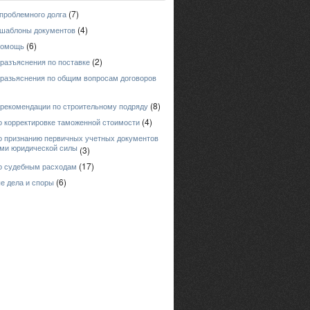
(7)
проблемного долга
(4)
 шаблоны документов
(6)
помощь
(2)
 разъяснения по поставке
 разьяснения по общим вопросам договоров
(8)
 рекомендации по строительному подряду
(4)
о корректировке таможенной стоимости
о признанию первичных учетных документов
ми юридической силы
(3)
(17)
о судебным расходам
(6)
е дела и споры